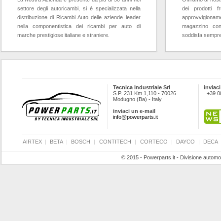
settore degli autoricambi, si è specializzata nella
dei prodotti f
distribuzione di Ricambi Auto delle aziende leader
approvvigioname
nella componentistica dei ricambi per auto di
magazzino con
marche prestigiose italiane e straniere.
soddisfa sempre l
Tecnica Industriale Srl
inviaci
S.P. 231 Km 1,110 - 70026
+39 0
Modugno (Ba) - Italy
inviaci un e-mail
info@powerparts.it
AIRTEX
|
BETA
|
BOSCH
|
CONTITECH
|
CORTECO
|
DAYCO
|
DECA
© 2015 - Powerparts.it - Divisione automot