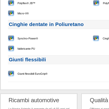
Polyflex® JB™
Poly
Micro-V®
Cinghie dentate in Poliuretano
Synchro-Power®
Cingh
fabbricante PU
Giunti flessibili
Giunti flessibili EuroGrip®
Ricambi automotive
Qualità
La Nostra Azienda è presente da più di 50 anni nel
Offriamo ai nostr