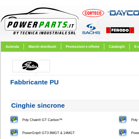
Azienda
Marchi distribuiti
Promozioni e offerte
Cataloghi
E-
Fabbricante PU
Cinghie sincrone
Poly Chain® GT Carbon™
Poly
PowerGrip® GT3 8MGT & 14MGT
Powe