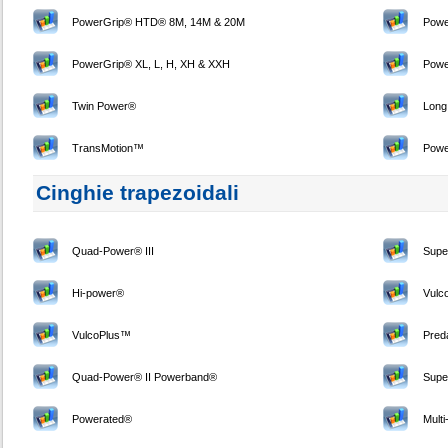
PowerGrip® HTD® 8M, 14M & 20M
Powe
PowerGrip® XL, L, H, XH & XXH
Powe
Twin Power®
Long
TransMotion™
Pow
Cinghie trapezoidali
Quad-Power® III
Sup
Hi-power®
Vul
VulcoPlus™
Pred
Quad-Power® II Powerband®
Supe
Powerated®
Mult